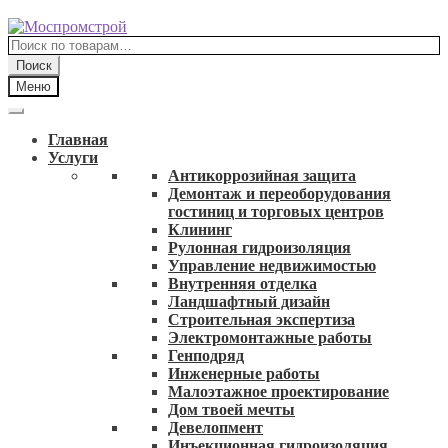
Перейти
Перейти
к
к
Искать:
навигации
содержимому
Поиск
Меню
Главная
Услуги
Антикоррозийная защита
Демонтаж и переоборудования
гостиниц и торговых центров
Клининг
Рулонная гидроизоляция
Управление недвижимостью
Внутренняя отделка
Ландшафтный дизайн
Строительная экспертиза
Электромонтажные работы
Генподряд
Инженерные работы
Малоэтажное проектирование
Дом твоей мечты
Девелопмент
Инъекционная гидроизоляция