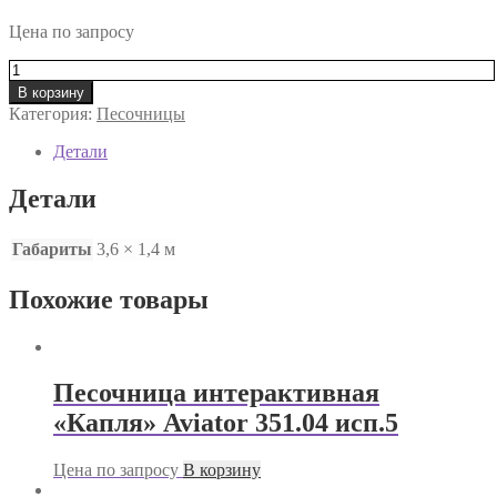
Цена по запросу
Количество
товара
В корзину
Песочница
Категория:
Песочницы
«Мореход»
Aviator
Детали
351.04
исп.3
Детали
Габариты
3,6 × 1,4 м
Похожие товары
Песочница интерактивная
«Капля» Aviator 351.04 исп.5
Цена по запросу
В корзину