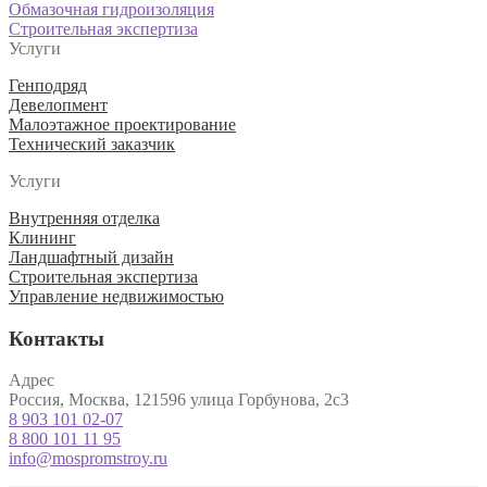
Навигация
Предыдущая
Обмазочная гидроизоляция
запись:
Следующая
Строительная экспертиза
по
запись:
Услуги
записям
Генподряд
Девелопмент
Малоэтажное проектирование
Технический заказчик
Услуги
Внутренняя отделка
Клининг
Ландшафтный дизайн
Строительная экспертиза
Управление недвижимостью
Контакты
Адрес
Россия, Москва, 121596 улица Горбунова, 2с3
8 903 101 02-07
8 800 101 11 95
info@mospromstroy.ru