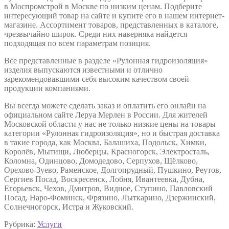
в Моспромстрой в Москве по низким ценам. Подберите
интересующий товар на сайте и купите его в нашем интернет-
магазине. Ассортимент товаров, представленных в каталоге,
чрезвычайно широк. Среди них наверняка найдется
подходящая по всем параметрам позиция.
Все представленные в разделе «Рулонная гидроизоляция»
изделия выпускаются известными и отлично
зарекомендовавшими себя высоким качеством своей
продукции компаниями.
Вы всегда можете сделать заказ и оплатить его онлайн на
официальном сайте Леруа Мерлен в России. Для жителей
Московской области у нас не только низкие цены на товары
категории «Рулонная гидроизоляция», но и быстрая доставка
в такие города, как Москва, Балашиха, Подольск, Химки,
Королёв, Мытищи, Люберцы, Красногорск, Электросталь,
Коломна, Одинцово, Домодедово, Серпухов, Щёлково,
Орехово-Зуево, Раменское, Долгопрудный, Пушкино, Реутов,
Сергиев Посад, Воскресенск, Лобня, Ивантеевка, Дубна,
Егорьевск, Чехов, Дмитров, Видное, Ступино, Павловский
Посад, Наро-Фоминск, Фрязино, Лыткарино, Дзержинский,
Солнечногорск, Истра и Жуковский.
Рубрика:
Услуги