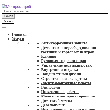
Перейти
Перейти
к
к
Искать:
навигации
содержимому
Поиск
Меню
Главная
Услуги
Антикоррозийная защита
Демонтаж и переоборудования
гостиниц и торговых центров
Клининг
Рулонная гидроизоляция
Управление недвижимостью
Внутренняя отделка
Ландшафтный дизайн
Строительная экспертиза
Электромонтажные работы
Генподряд
Инженерные работы
Малоэтажное проектирование
Дом твоей мечты
Девелопмент
Инъекционная гидроизоляция