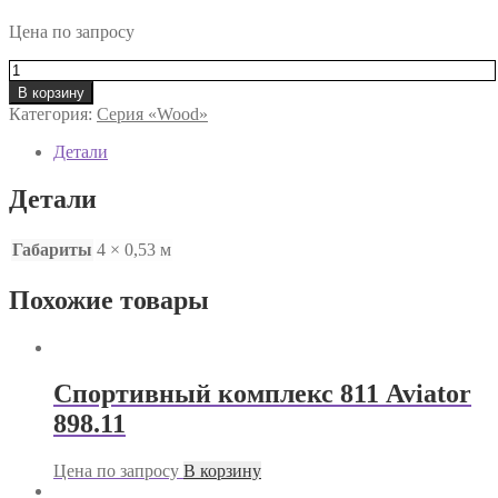
Цена по запросу
Количество
товара
В корзину
Балансир
Категория:
Серия «Wood»
«Квадро»
Aviator
Детали
443.23
исп.
Детали
2
Габариты
4 × 0,53 м
Похожие товары
Спортивный комплекс 811 Aviator
898.11
Цена по запросу
В корзину