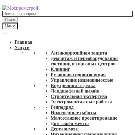
Перейти
Перейти
к
к
Искать:
навигации
содержимому
Поиск
Меню
Главная
Услуги
Антикоррозийная защита
Демонтаж и переоборудования
гостиниц и торговых центров
Клининг
Рулонная гидроизоляция
Управление недвижимостью
Внутренняя отделка
Ландшафтный дизайн
Строительная экспертиза
Электромонтажные работы
Генподряд
Инженерные работы
Малоэтажное проектирование
Дом твоей мечты
Девелопмент
Инъекционная гидроизоляция