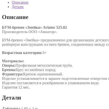
"Змейка"
Описание
Aviator
Детали
525.02
Описание
БУМ-бревно «Змейка» Aviator 525.02
Производитель ООО «Авиатор».
БУМ-бревно «Змейка» предназначено для организации детского д
разборную конструкцию из пяти бревен, соединенных между с
Возрастная категория:
3+
Материалы:
Опоры:
Профильная металлическая труба.
Бревна:
Брус из хвойных пород.
Фурнитура:
Крепеж оцинкованный.
Изделие устанавливается в заранее подготовленные отверстия г
Изделие поставляется в разобранном и упакованном виде.
Гарантия 12 мес.
Детали
Габариты
1,85 × 1 м