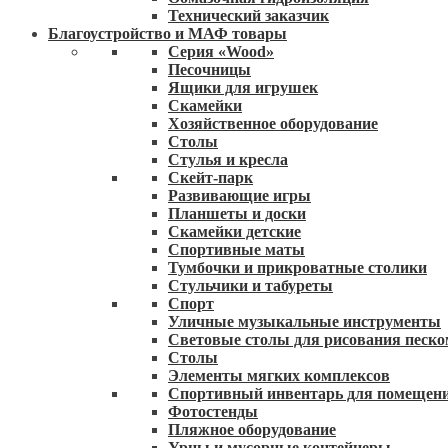
Технический заказчик
Благоустройство и МАФ товары
Серия «Wood»
Песочницы
Ящики для игрушек
Скамейки
Хозяйственное оборудование
Столы
Стулья и кресла
Скейт-парк
Развивающие игры
Планшеты и доски
Скамейки детские
Спортивные маты
Тумбочки и прикроватные столики
Стульчики и табуреты
Спорт
Уличные музыкальные инструменты
Световые столы для рисования песко
Столы
Элементы мягких комплексов
Спортивный инвентарь для помещен
Фотостенды
Пляжное оборудование
Урны и мусорные контейнеры