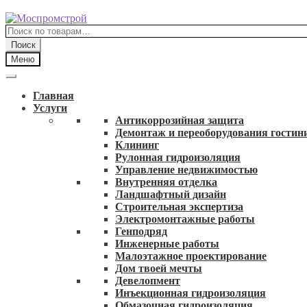
Перейти
Перейти
к
к
Искать:
навигации
содержимому
Поиск
Меню
Главная
Услуги
Антикоррозийная защита
Демонтаж и переоборудования гостин
Клининг
Рулонная гидроизоляция
Управление недвижимостью
Внутренняя отделка
Ландшафтный дизайн
Строительная экспертиза
Электромонтажные работы
Генподряд
Инженерные работы
Малоэтажное проектирование
Дом твоей мечты
Девелопмент
Инъекционная гидроизоляция
Обмазочная гидроизоляция