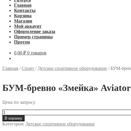
Главная
Контакты
Корзина
Магазин
Мой аккаунт
Оформление заказа
Пример страницы
Протон
0,00
₽
0 товаров
Главная
/
Спорт
/
Детское спортивное оборудование
/
БУМ-бревн
БУМ-бревно «Змейка» Aviator 
Цена по запросу
Количество
товара
В корзину
БУМ-
Категория:
Детское спортивное оборудование
бревно