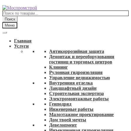
Перейти
Перейти
к
к
Искать:
навигации
содержимому
Поиск
Меню
Главная
Услуги
Антикоррозийная защита
Демонтаж и переоборудования
гостиниц и торговых центров
Клининг
Рулонная гидроизоляция
Управление недвижимостью
Внутренняя отделка
Ландшафтный дизайн
Строительная экспертиза
Электромонтажные работы
Генподряд
Инженерные работы
Малоэтажное проектирование
Дом твоей мечты
Девелопмент
Инъекционная гидроизоляция