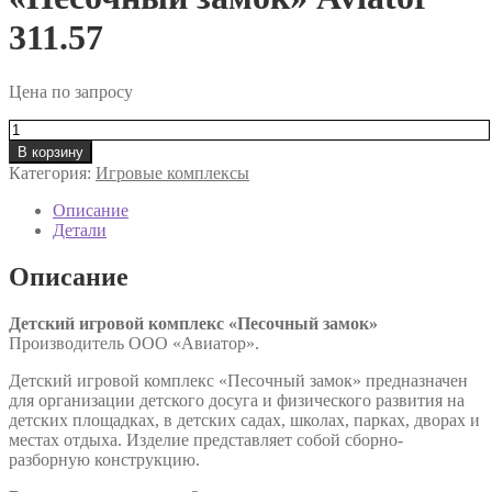
311.57
Цена по запросу
Количество
товара
В корзину
Детский
Категория:
Игровые комплексы
игровой
комплекс
Описание
"Песочный
Детали
замок"
Aviator
Описание
311.57
Детский игровой комплекс «Песочный замок»
Производитель ООО «Авиатор».
Детский игровой комплекс «Песочный замок» предназначен
для организации детского досуга и физического развития на
детских площадках, в детских садах, школах, парках, дворах и
местах отдыха. Изделие представляет собой сборно-
разборную конструкцию.