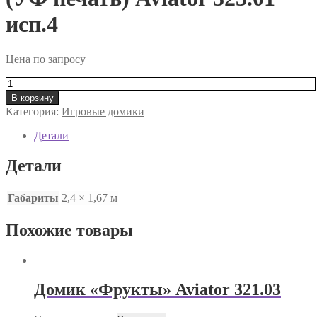
исп.4
Цена по запросу
Количество
товара
В корзину
Домик
Категория:
Игровые домики
-
беседка
Детали
с
часами
Детали
(УФ
печать)
Aviator
Габариты
2,4 × 1,67 м
323.01
исп.4
Похожие товары
Домик «Фрукты» Aviator 321.03