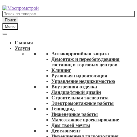
Перейти
Перейти
к
к
Искать:
навигации
содержимому
Поиск
Меню
Главная
Услуги
Антикоррозийная защита
Демонтаж и переоборудования
гостиниц и торговых центров
Клининг
Рулонная гидроизоляция
Управление недвижимостью
Внутренняя отделка
Ландшафтный дизайн
Строительная экспертиза
Электромонтажные работы
Генподряд
Инженерные работы
Малоэтажное проектирование
Дом твоей мечты
Девелопмент
Инъекционная гидроизоляция