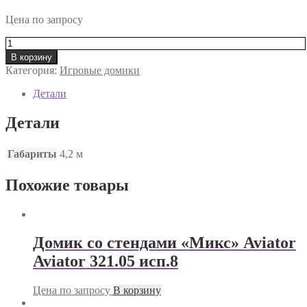
Цена по запросу
Количество
товара
В корзину
Дворик
Категория:
Игровые домики
«Близнецы»
Aviator
Детали
321.05.01
Детали
Габариты
4,2 м
Похожие товары
Домик со стендами «Микс» Aviator
Aviator 321.05 исп.8
Цена по запросу
В корзину