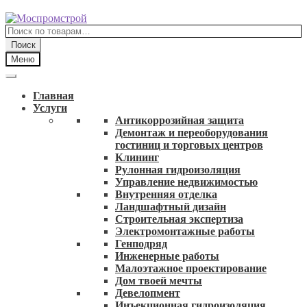
Перейти
Перейти
к
к
Искать:
навигации
содержимому
Поиск
Меню
Главная
Услуги
Антикоррозийная защита
Демонтаж и переоборудования
гостиниц и торговых центров
Клининг
Рулонная гидроизоляция
Управление недвижимостью
Внутренняя отделка
Ландшафтный дизайн
Строительная экспертиза
Электромонтажные работы
Генподряд
Инженерные работы
Малоэтажное проектирование
Дом твоей мечты
Девелопмент
Инъекционная гидроизоляция