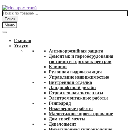
Перейти
Перейти
к
к
Искать:
навигации
содержимому
Поиск
Меню
Главная
Услуги
Антикоррозийная защита
Демонтаж и переоборудования
гостиниц и торговых центров
Клининг
Рулонная гидроизоляция
Управление недвижимостью
Внутренняя отделка
Ландшафтный дизайн
Строительная экспертиза
Электромонтажные работы
Генподряд
Инженерные работы
Малоэтажное проектирование
Дом твоей мечты
Девелопмент
Инъекционная гидроизоляция