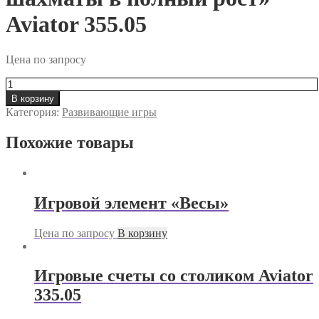
Aviator 355.05
Цена по запросу
Количество
товара
В корзину
Игровой
Категория:
Развивающие игры
элемент
«Уличные
Похожие товары
шахматы
в
полный
рост»
Aviator
Игровой элемент «Весы»
355.05
Цена по запросу
В корзину
Игровые счеты со столиком Aviator
335.05