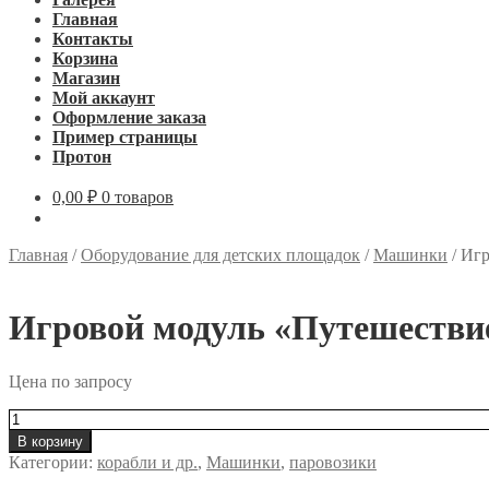
Главная
Контакты
Корзина
Магазин
Мой аккаунт
Оформление заказа
Пример страницы
Протон
0,00
₽
0 товаров
Главная
/
Оборудование для детских площадок
/
Машинки
/
Игр
Игровой модуль «Путешествие»
Цена по запросу
Количество
товара
В корзину
Игровой
Категории:
корабли и др.
,
Машинки
,
паровозики
модуль