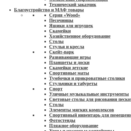
Технический заказчик
Благоустройство и МАФ товары
Серия «Wood»
Песочницы
Ящики для игрушек
Скамейки
Хозяйственное оборудование
Столы
Стулья и кресла
Скейт-парк
Развивающие игры
Планшеты и доски
Скамейки детские
Спортивные маты
Тумбочки и прикроватные столики
Стульчики и табуреты
Спорт
Уличные музыкальные инструменты
Световые столы для рисования песко
Столы
Элементы мягких комплексов
Спортивный инвентарь для помещен
Фотостенды
Пляжное оборудование
Урны и мусорные контейнеры