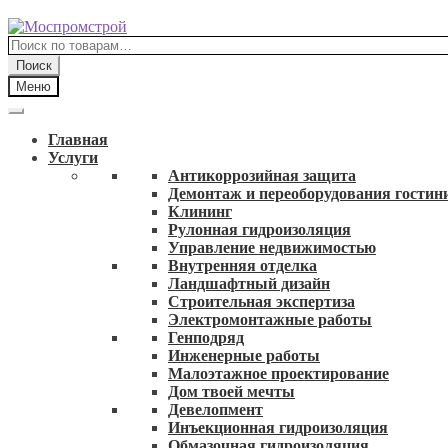
Перейти
Перейти
к
к
Искать:
навигации
содержимому
Поиск
Меню
Главная
Услуги
Антикоррозийная защита
Демонтаж и переоборудования гостин
Клининг
Рулонная гидроизоляция
Управление недвижимостью
Внутренняя отделка
Ландшафтный дизайн
Строительная экспертиза
Электромонтажные работы
Генподряд
Инженерные работы
Малоэтажное проектирование
Дом твоей мечты
Девелопмент
Инъекционная гидроизоляция
Обмазочная гидроизоляция