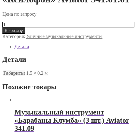
Цена по запросу
Количество
товара
В корзину
Музыкальный
Категория:
Уличные музыкальные инструменты
инструмент
"Ксилофон"
Детали
Aviator
341.01.01
Детали
Габариты
1,5 × 0,2 м
Похожие товары
Музыкальный инструмент
«Барабаны Клумба» (3 шт.) Aviator
341.09