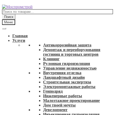
Перейти
Перейти
к
к
Искать:
навигации
содержимому
Поиск
Меню
Главная
Услуги
Антикоррозийная защита
Демонтаж и переоборудования
гостиниц и торговых центров
Клининг
Рулонная гидроизоляция
Управление недвижимостью
Внутренняя отделка
Ландшафтный дизайн
Строительная экспертиза
Электромонтажные работы
Генподряд
Инженерные работы
Малоэтажное проектирование
Дом твоей мечты
Девелопмент
Инъекционная гидроизоляция