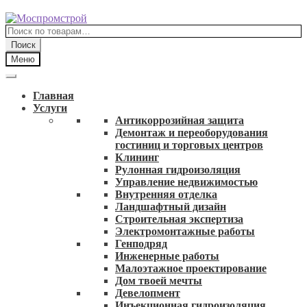
Перейти
Перейти
к
к
Искать:
навигации
содержимому
Поиск
Меню
Главная
Услуги
Антикоррозийная защита
Демонтаж и переоборудования
гостиниц и торговых центров
Клининг
Рулонная гидроизоляция
Управление недвижимостью
Внутренняя отделка
Ландшафтный дизайн
Строительная экспертиза
Электромонтажные работы
Генподряд
Инженерные работы
Малоэтажное проектирование
Дом твоей мечты
Девелопмент
Инъекционная гидроизоляция