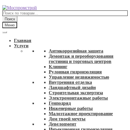
Перейти
Перейти
к
к
Искать:
навигации
содержимому
Поиск
Меню
Главная
Услуги
Антикоррозийная защита
Демонтаж и переоборудования
гостиниц и торговых центров
Клининг
Рулонная гидроизоляция
Управление недвижимостью
Внутренняя отделка
Ландшафтный дизайн
Строительная экспертиза
Электромонтажные работы
Генподряд
Инженерные работы
Малоэтажное проектирование
Дом твоей мечты
Девелопмент
Инъекционная гидроизоляция