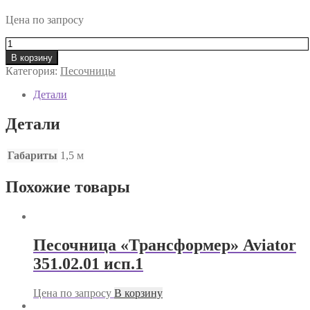
Цена по запросу
Количество
товара
В корзину
Песочница
Категория:
Песочницы
«Морская»
Aviator
Детали
351.08
исп.1
Детали
Габариты
1,5 м
Похожие товары
Песочница «Трансформер» Aviator
351.02.01 исп.1
Цена по запросу
В корзину