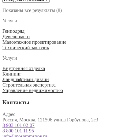
несколько
странице
вариаций.
товара.
Показаны все результаты (8)
Опции
Услуги
можно
выбрать
Генподряд
на
Девелопмент
странице
Малоэтажное проектирование
товара.
Технический заказчик
Услуги
Внутренняя отделка
Клининг
Ландшафтный дизайн
Строительная экспертиза
Управление недвижимостью
Контакты
Адрес
Россия, Москва, 121596 улица Горбунова, 2с3
8 903 101 02-07
8 800 101 11 95
info@mospromstroy.ru