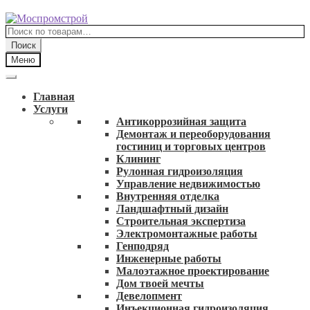
Перейти
Перейти
к
к
Искать:
навигации
содержимому
Поиск
Меню
Главная
Услуги
Антикоррозийная защита
Демонтаж и переоборудования
гостиниц и торговых центров
Клининг
Рулонная гидроизоляция
Управление недвижимостью
Внутренняя отделка
Ландшафтный дизайн
Строительная экспертиза
Электромонтажные работы
Генподряд
Инженерные работы
Малоэтажное проектирование
Дом твоей мечты
Девелопмент
Инъекционная гидроизоляция