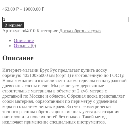
463,00
₽
–
19000,00
₽
Количество
товара
В корзину
Доска
Артикул:
od4010
Категория:
Доска обрезная сухая
обрезная
сухая
Описание
40х100х6000
Отзывы (0)
Описание
Интернет-магазин Брус Рус предлагает купить доску
обрезную 40х100х6000 мм (сорт 1) изготовленную по ГОСТу.
Наша компания изготавливает пиломатериалы из натуральной
древесины сосны и ели. Мы реализуем деревянные
строительные материалы в объеме от 2 куб. метров с
доставкой по Москве и области. Обрезная доска представляет
собой материал, обработанный по периметру с удалением
коры и созданием четких краев. За счет геометрически
точного распила обрезная доска используется для создания
настилов или поверхностей без стыков. Такой метод
исключает применение специальных инструментов.