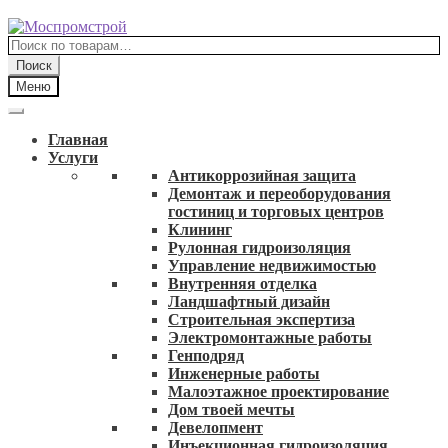
Перейти
Перейти
к
к
Искать:
навигации
содержимому
Поиск
Меню
Главная
Услуги
Антикоррозийная защита
Демонтаж и переоборудования
гостиниц и торговых центров
Клининг
Рулонная гидроизоляция
Управление недвижимостью
Внутренняя отделка
Ландшафтный дизайн
Строительная экспертиза
Электромонтажные работы
Генподряд
Инженерные работы
Малоэтажное проектирование
Дом твоей мечты
Девелопмент
Инъекционная гидроизоляция