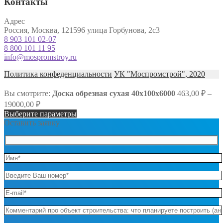
Контакты
Адрес
Россия, Москва, 121596 улица Горбунова, 2с3
8 903 101 02-07
8 800 101 11 95
info@mospromstroy.ru
Политика конфеденциальности
УК "Моспромстрой", 2020
Вы смотрите:
Доска обрезная сухая 40х100х6000
463,00
₽
–
19000,00
₽
Выберите параметры
Оставить заявку