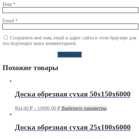
Имя
*
Email
*
Сохранить моё имя, email и адрес сайта в этом браузере для
последующих моих комментариев.
Похожие товары
Доска обрезная сухая 50х150х6000
Этот
864,00
₽
–
19000,00
₽
Выберите параметры
товар
имеет
несколько
Доска обрезная сухая 25х100х6000
вариаций.
Опции