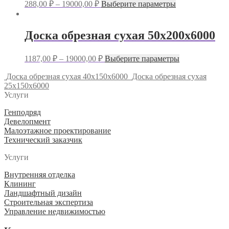
Этот
можно
288,00
₽
–
19000,00
₽
Выберите параметры
товар
выбрать
имеет
на
несколько
странице
Доска обрезная сухая 50х200х6000
вариаций.
товара.
Опции
Этот
можно
1187,00
₽
–
19000,00
₽
Выберите параметры
товар
выбрать
имеет
на
Доска обрезная сухая 40х150х6000
Доска обрезная сухая
несколько
странице
25х150х6000
вариаций.
товара.
Услуги
Опции
можно
Генподряд
выбрать
Девелопмент
на
Малоэтажное проектирование
странице
Технический заказчик
товара.
Услуги
Внутренняя отделка
Клининг
Ландшафтный дизайн
Строительная экспертиза
Управление недвижимостью