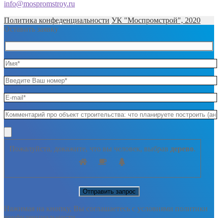
info@mospromstroy.ru
Политика конфеденциальности
УК "Моспромстрой", 2020
Оставить заявку
Пожалуйста, докажите, что вы человек, выбрав
дерево
.
Нажимая на кнопку, Вы соглашаетесь с условиями политики
конфиденциальности