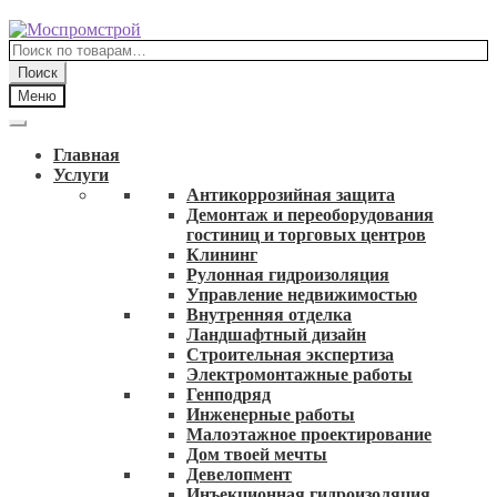
Перейти
Перейти
к
к
Искать:
навигации
содержимому
Поиск
Меню
Главная
Услуги
Антикоррозийная защита
Демонтаж и переоборудования
гостиниц и торговых центров
Клининг
Рулонная гидроизоляция
Управление недвижимостью
Внутренняя отделка
Ландшафтный дизайн
Строительная экспертиза
Электромонтажные работы
Генподряд
Инженерные работы
Малоэтажное проектирование
Дом твоей мечты
Девелопмент
Инъекционная гидроизоляция