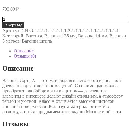
700,00
₽
Количество
товара
В корзину
Вагонка
Артикул:
CN38-2-1-1-1-2-1-1-1-1-2-1-1-1-1-1-1-1-1-1-1-1-1-1
штиль
Категорий:
Вагонка
,
Вагонка 135 мм
,
Вагонка 14 мм
,
Вагонка
14х135х5000
5 метров
,
Вагонка штиль
сорт
«А»
Описание
Отзывы (0)
Описание
Вагонка сорта А — это материал высшего сорта из цельной
древесины для отделки помещений. С ее помощью можно
преобразить любой дом или квартиру — деревянные
элементы в интерьере делают дизайн стильным, а атмосферу
теплой и уютной. Класс А отличается высокой чистотой
внешней поверхности. Реализуем материал оптом и в
розницу, а так же предлагаем доставку по Москве и области.
Отзывы