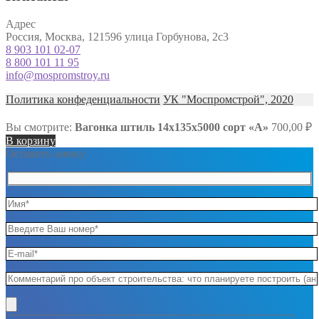
Адрес
Россия, Москва, 121596 улица Горбунова, 2с3
8 903 101 02-07
8 800 101 11 95
info@mospromstroy.ru
Политика конфеденциальности
УК "Моспромстрой", 2020
Вы смотрите:
Вагонка штиль 14х135х5000 сорт «А»
700,00
₽
В корзину
Оставить заявку