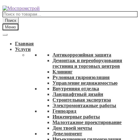
Перейти
Перейти
к
к
Искать:
навигации
содержимому
Поиск
Меню
Главная
Услуги
Антикоррозийная защита
Демонтаж и переоборудования
гостиниц и торговых центров
Клининг
Рулонная гидроизоляция
Управление недвижимостью
Внутренняя отделка
Ландшафтный дизайн
Строительная экспертиза
Электромонтажные работы
Генподряд
Инженерные работы
Малоэтажное проектирование
Дом твоей мечты
Девелопмент
Инъекционная гидроизоляция