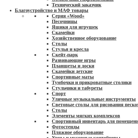
Технический заказчик
Благоустройство и МАФ товары
Серия «Wood»
Песочницы
Ящики для игрушек
Скамейки
Хозяйственное оборудование
Столы
Стулья и кресла
Скейт-парк
Развивающие игры
Планшеты и доски
Скамейки детские
Спортивные маты
Тумбочки и прикроватные столики
Стульчики и табуреты
Спорт
Уличные музыкальные инструменты
Световые столы для рисования песко
Столы
Элементы мягких комплексов
Спортивный инвентарь для помещен
Фотостенды
Пляжное оборудование
Урны и мусорные контейнеры