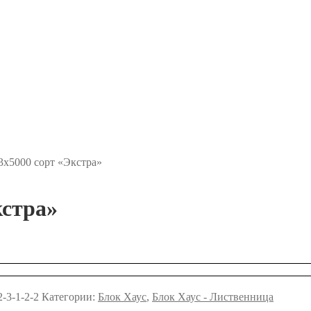
3х5000 сорт «Экстра»
кстра»
2-3-1-2-2
Категории:
Блок Хаус
,
Блок Хаус - Лиственница