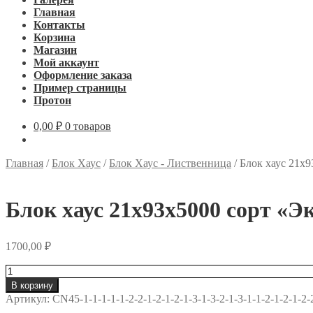
Главная
Контакты
Корзина
Магазин
Мой аккаунт
Оформление заказа
Пример страницы
Протон
0,00
₽
0 товаров
Главная
/
Блок Хаус
/
Блок Хаус - Лиственница
/
Блок хаус 21х9
Блок хаус 21х93х5000 сорт «Э
1700,00
₽
Количество
товара
В корзину
Блок
Артикул:
CN45-1-1-1-1-1-2-2-1-2-1-2-1-3-1-3-2-1-3-1-1-2-1-2-1-2-
хаус