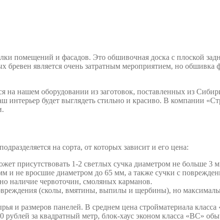
лки помещений и фасадов. Это обшивочная доска с плоской задне
ых бревен является очень затратным мероприятием, но обшивка 
тся на нашем оборудовании из заготовок, поставленных из Сиби
аш интерьер будет выглядеть стильно и красиво. В компании «Ст
и.
одразделяется на сорта, от которых зависит и его цена:
жет присутствовать 1-2 светлых сучка диаметром не больше 3 м
м и не вросшие диаметром до 65 мм, а также сучки с поврежден
о наличие червоточин, смоляных карманов.
овреждения (сколы, вмятины, выпилы и щербины), но максимал
ырья и размеров панелей. В среднем цена стройматериала класса 
500 рублей за квадратный метр, блок-хаус эконом класса «ВС» о