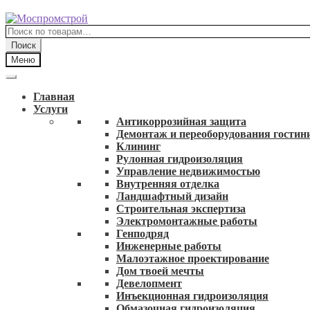
Перейти
Перейти
к
к
Искать:
навигации
содержимому
Поиск
Меню
Главная
Услуги
Антикоррозийная защита
Демонтаж и переоборудования гостин
Клининг
Рулонная гидроизоляция
Управление недвижимостью
Внутренняя отделка
Ландшафтный дизайн
Строительная экспертиза
Электромонтажные работы
Генподряд
Инженерные работы
Малоэтажное проектирование
Дом твоей мечты
Девелопмент
Инъекционная гидроизоляция
Обмазочная гидроизоляция