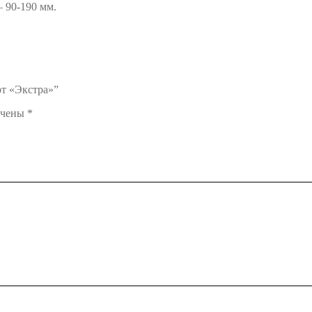
— 90-190 мм.
рт «Экстра»”
ечены
*