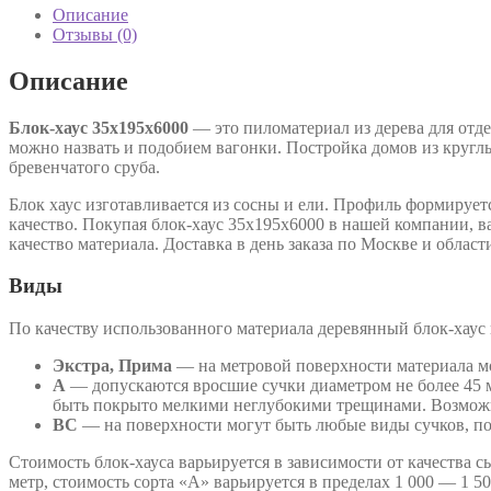
21х93х5000
Описание
сорт
Отзывы (0)
"Экстра"
Описание
Блок-хаус 35х195х6000
— это пиломатериал из дерева для отде
можно назвать и подобием вагонки. Постройка домов из кругл
бревенчатого сруба.
Блок хаус изготавливается из сосны и ели. Профиль формируе
качество. Покупая блок-хаус 35х195х6000 в нашей компании, в
качество материала. Доставка в день заказа по Москве и област
Виды
По качеству использованного материала деревянный блок-хаус п
Экстра, Прима
— на метровой поверхности материала мо
А
— допускаются вросшие сучки диаметром не более 45 м
быть покрыто мелкими неглубокими трещинами. Возможн
ВС
— на поверхности могут быть любые виды сучков, п
Стоимость блок-хауса варьируется в зависимости от качества с
метр, стоимость сорта «А» варьируется в пределах 1 000 — 1 