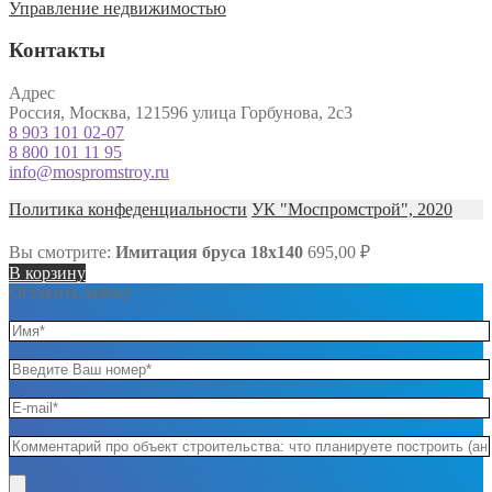
Управление недвижимостью
Контакты
Адрес
Россия, Москва, 121596 улица Горбунова, 2с3
8 903 101 02-07
8 800 101 11 95
info@mospromstroy.ru
Политика конфеденциальности
УК "Моспромстрой", 2020
Вы смотрите:
Имитация бруса 18х140
695,00
₽
В корзину
Оставить заявку