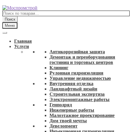
Перейти
Перейти
к
к
Искать:
навигации
содержимому
Поиск
Меню
Главная
Услуги
Антикоррозийная защита
Демонтаж и переоборудования
гостиниц и торговых центров
Клининг
Рулонная гидроизоляция
Управление недвижимостью
Внутренняя отделка
Ландшафтный дизайн
Строительная экспертиза
Электромонтажные работы
Генподряд
Инженерные работы
Малоэтажное проектирование
Дом твоей мечты
Девелопмент
Инъекционная гидроизоляция