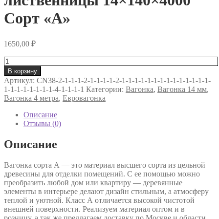
лиственницы 14×140×4000
Сорт «А»
1650,00
₽
Количество
товара
В корзину
Вагонка
Артикул:
CN38-2-1-1-1-2-1-1-1-1-2-1-1-1-1-1-1-1-1-1-1-1-1-1-1-
штиль
1-1-1-1-1-1-1-1-4-1-1-1-1
Категории:
Вагонка
,
Вагонка 14 мм
,
из
Вагонка 4 метра
,
Евровагонка
лиственницы
14×140×4000
Описание
Сорт
Отзывы (0)
«А»
Описание
Вагонка сорта А — это материал высшего сорта из цельной
древесины для отделки помещений. С ее помощью можно
преобразить любой дом или квартиру — деревянные
элементы в интерьере делают дизайн стильным, а атмосферу
теплой и уютной. Класс А отличается высокой чистотой
внешней поверхности. Реализуем материал оптом и в
розницу, а так же предлагаем доставку по Москве и области.