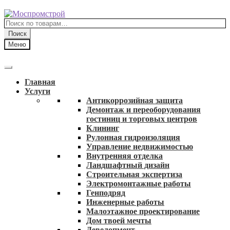
Перейти
Перейти
к
к
Искать:
навигации
содержимому
Поиск
Меню
Главная
Услуги
Антикоррозийная защита
Демонтаж и переоборудования
гостиниц и торговых центров
Клининг
Рулонная гидроизоляция
Управление недвижимостью
Внутренняя отделка
Ландшафтный дизайн
Строительная экспертиза
Электромонтажные работы
Генподряд
Инженерные работы
Малоэтажное проектирование
Дом твоей мечты
Девелопмент