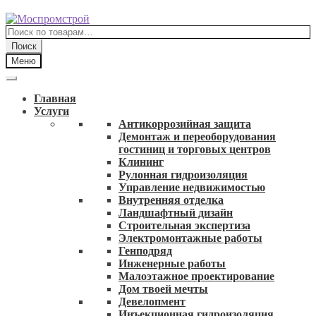
Перейти
Перейти
к
к
Искать:
навигации
содержимому
Поиск
Меню
Главная
Услуги
Антикоррозийная защита
Демонтаж и переоборудования
гостиниц и торговых центров
Клининг
Рулонная гидроизоляция
Управление недвижимостью
Внутренняя отделка
Ландшафтный дизайн
Строительная экспертиза
Электромонтажные работы
Генподряд
Инженерные работы
Малоэтажное проектирование
Дом твоей мечты
Девелопмент
Инъекционная гидроизоляция