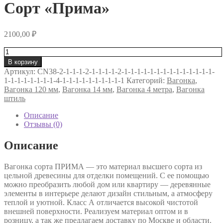
Сорт «Прима»
2100,00
₽
Количество
товара
В корзину
Вагонка
Артикул:
CN38-2-1-1-1-2-1-1-1-1-2-1-1-1-1-1-1-1-1-1-1-1-1-1-1-
штиль
1-1-1-1-1-1-1-1-4-1-1-1-1-1-1-1-1-1-1
Категорий:
Вагонка
,
из
Вагонка 120 мм
,
Вагонка 14 мм
,
Вагонка 4 метра
,
Вагонка
лиственницы
штиль
14×140×4000
Сорт
Описание
«Прима»
Отзывы (0)
Описание
Вагонка сорта ПРИМА — это материал высшего сорта из
цельной древесины для отделки помещений. С ее помощью
можно преобразить любой дом или квартиру — деревянные
элементы в интерьере делают дизайн стильным, а атмосферу
теплой и уютной. Класс А отличается высокой чистотой
внешней поверхности. Реализуем материал оптом и в
розницу, а так же предлагаем доставку по Москве и области.